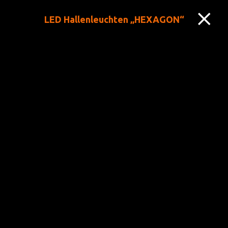
LED Hallenleuchten „HEXAGON“
+43 (0) 664/1329829
grantner@grantner.at