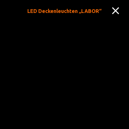
LED Deckenleuchten „LABOR“
+43 (0) 664/1329829
grantner@grantner.at